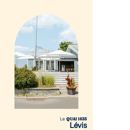
Stationnements sur place et  plusieurs 
autres espaces gratuits à courte distance de 
marche.

QUAI 1635 de Cap-Rouge, 40 places.

Parc Jean-Déry, 65 places.

Église de Cap-Rouge, 100 places (durée de 
2h).

Parc Provancher, 168 places.

École Marguerite-d'Youville, 30 places 
(après 17h).

Parc-O-Bus Chaudière, 23 places.
Le
QUAI 1635
Lévis