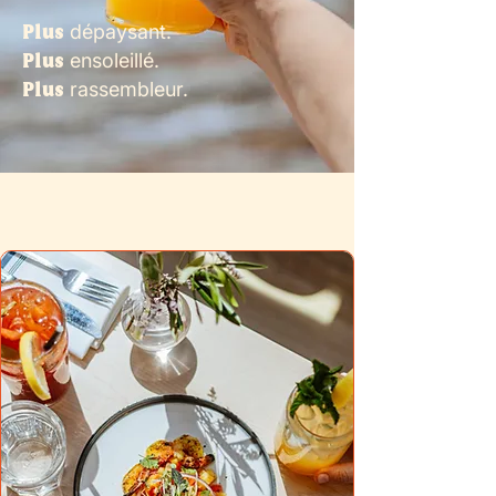
Plus
dépaysant.
Plus
ensoleillé.
Plus
rassembleur.