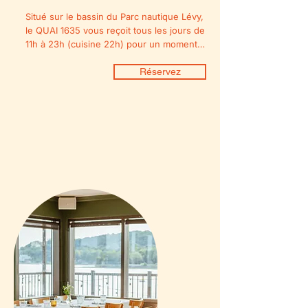
Situé sur le bassin du Parc nautique Lévy, 
le QUAI 1635 vous reçoit tous les jours de 
11h à 23h (cuisine 22h) pour un moment à 
partager entre amis! 

Réservez
Les clients peuvent utiliser les espaces 
réservés au restaurant ainsi que ceux 
prévus pour les usagers du Parc nautique 
Lévy.

levis@quai1635.com

418 837-8588

4685, rue Saint-Laurent Lévis QC  G6V 
8M9