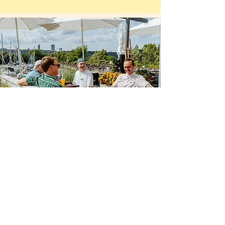
Programmation
Cap-Rouge
Pilates & Rolls
Séance de pilates et pique-nique
Lobster Rolls
24 août, billets disponibles
ici
.