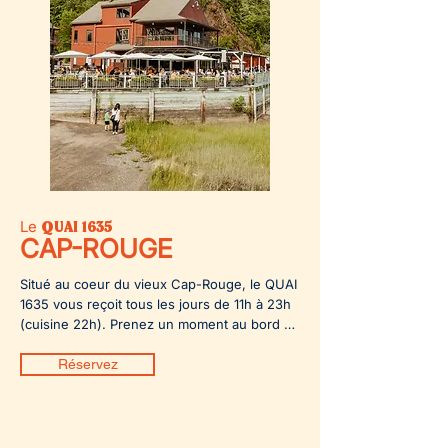
Le
QUAI 1635
CAP-ROUGE
Situé au coeur du vieux Cap-Rouge, le QUAI 
1635 vous reçoit tous les jours de 11h à 23h 
(cuisine 22h). Prenez un moment au bord du 
fleuve!

Réservez
info@quai1635.com

418 651-7824

4155, Ch. de la Plage-Jacques-Cartier 
Québec QC G1Y 1W3
